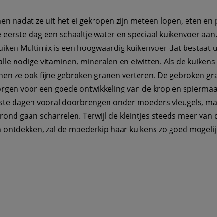
en nadat ze uit het ei gekropen zijn meteen lopen, eten en 
e eerste dag een schaaltje water en speciaal kuikenvoer aan.
iken Multimix is een hoogwaardig kuikenvoer dat bestaat ui
lle nodige vitaminen, mineralen en eiwitten. Als de kuikens
nnen ze ook fijne gebroken granen verteren. De gebroken gr
orgen voor een goede ontwikkeling van de krop en spiermaa
rste dagen vooral doorbrengen onder moeders vleugels, maa
rond gaan scharrelen. Terwijl de kleintjes steeds meer van 
ontdekken, zal de moederkip haar kuikens zo goed mogelij
.