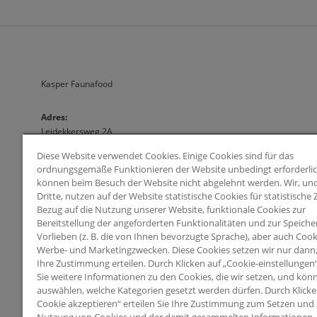
Kasper Faunafood
A
dres:                              
Leidekkersweg 2A
3449 JH Woerden
Diese Website verwendet Cookies. Einige Cookies sind für das
Nederland
ordnungsgemäße Funktionieren der Website unbedingt erforderli
können beim Besuch der Website nicht abgelehnt werden. Wir, und
Arie Blok BV
Dritte, nutzen auf der Website statistische Cookies für statistische
Leidekkersweg 2A 3449 JH Woerden (Nederland)
Bezug auf die Nutzung unserer Website, funktionale Cookies zur
KvK-nummer 30133415 
Bereitstellung der angeforderten Funktionalitäten und zur Speiche
info@kasperfaunafood.nl
Vorlieben (z. B. die von Ihnen bevorzugte Sprache), aber auch Cook
Werbe- und Marketingzwecken. Diese Cookies setzen wir nur dann
Ihre Zustimmung erteilen. Durch Klicken auf „Cookie-einstellungen
Sie weitere Informationen zu den Cookies, die wir setzen, und kön
auswählen, welche Kategorien gesetzt werden dürfen. Durch Klicken
Cookie akzeptieren“ erteilen Sie Ihre Zustimmung zum Setzen und 
© 2026 Arvesta. Alle Rechte vorbehalten.