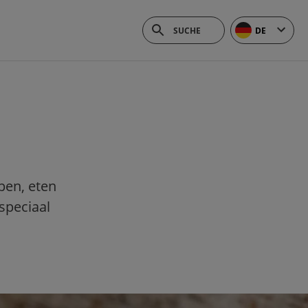
DE
pen, eten
speciaal