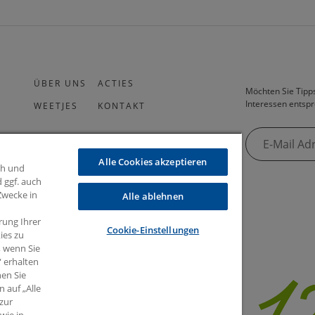
ÜBER UNS
ACTIES
Möchten Sie Tipps
Interessen entspr
WEETJES
KONTAKT
Alle Cookies akzeptieren
ch und
 ggf. auch
 Zwecke in
Alle ablehnen
rung Ihrer
Cookie-Einstellungen
ies zu
, wenn Sie
“ erhalten
nen Sie
 auf „Alle
zur