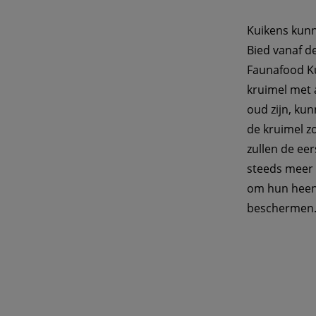
Kuikens kunn
Bied vanaf d
Faunafood Ku
kruimel met a
oud zijn, ku
de kruimel z
zullen de ee
steeds meer 
om hun heen 
beschermen