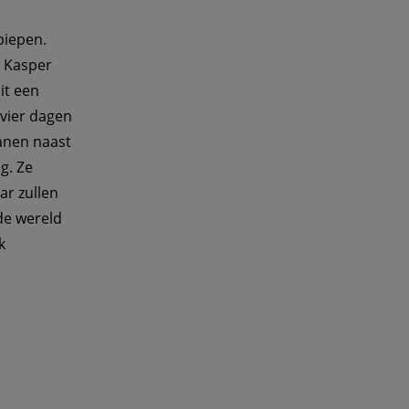
piepen. 
 Kasper 
t een 
 vier dagen 
anen naast 
g. Ze 
r zullen 
de wereld 
k 