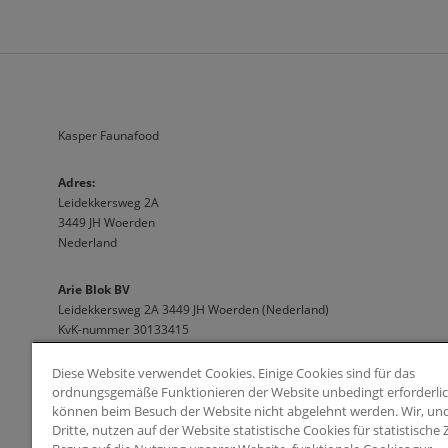
Kasper Faunafood
A
dres:                              
Leidekkersweg 2A
3449 JH Woerden
Nederland
Arie Blok BV
Leidekkersweg 2A 3449 JH Woerden (Nederland)
KvK-nummer 30133415 
info@kasperfaunafood.nl
Diese Website verwendet Cookies. Einige Cookies sind für das
ordnungsgemäße Funktionieren der Website unbedingt erforderli
können beim Besuch der Website nicht abgelehnt werden. Wir, und
Möchten Sie Tipps und Ratschläge erhalten, die Ihren
Dritte, nutzen auf der Website statistische Cookies für statistische
Interessen entsprechen? Wir erledigen das gerne für Sie!