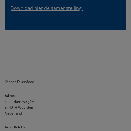
Download hier de samenstelling 
Kasper Faunafood
A
dres:                              
Leidekkersweg 2A
3449 JH Woerden
Nederland
Arie Blok BV