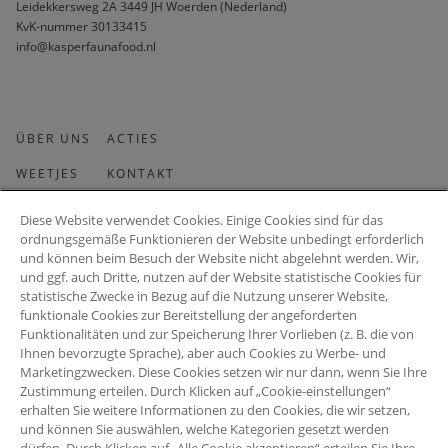
Leidekkersweg 2A 3449 JH Woerden (Nederland)
KvK-nummer 30133415 
info@kasperfaunafood.nl
ÜBER UNS
ACTIES
WEETJES
KONTAKT
Diese Website verwendet Cookies. Einige Cookies sind für das
ordnungsgemäße Funktionieren der Website unbedingt erforderlich
und können beim Besuch der Website nicht abgelehnt werden. Wir,
und ggf. auch Dritte, nutzen auf der Website statistische Cookies für
statistische Zwecke in Bezug auf die Nutzung unserer Website,
funktionale Cookies zur Bereitstellung der angeforderten
Möchten Sie Tipps und Ratschläge erhalten, die Ihren Interessen
Funktionalitäten und zur Speicherung Ihrer Vorlieben (z. B. die von
entsprechen? Wir erledigen das gerne für Sie!
Ihnen bevorzugte Sprache), aber auch Cookies zu Werbe- und
Marketingzwecken. Diese Cookies setzen wir nur dann, wenn Sie Ihre
Zustimmung erteilen. Durch Klicken auf „Cookie-einstellungen“
erhalten Sie weitere Informationen zu den Cookies, die wir setzen,
und können Sie auswählen, welche Kategorien gesetzt werden
ABONNIEREN