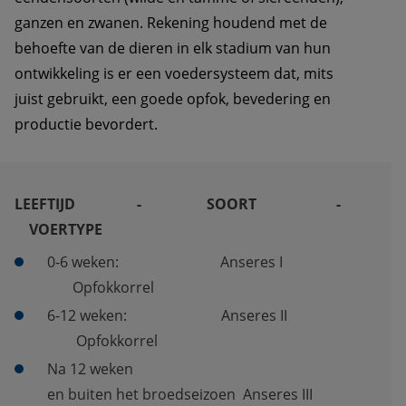
ganzen en zwanen. Rekening houdend met de 
behoefte van de dieren in elk stadium van hun 
ontwikkeling is er een voedersysteem dat, mits 
juist gebruikt, een goede opfok, bevedering en 
productie bevordert.
LEEFTIJD                 -                  SOORT                      -      
    VOERTYPE
0-6 weken:                            Anseres I                      
       Opfokkorrel
6-12 weken:                          Anseres II                    
        Opfokkorrel 
Na 12 weken 
en buiten het broedseizoen
  Anseres III             