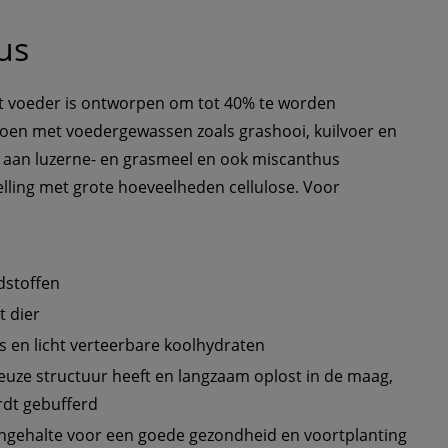
us
it voeder is ontworpen om tot 40% te worden 
oen met voedergewassen zoals grashooi, kuilvoer en 
e aan luzerne- en grasmeel en ook miscanthus 
elling met grote hoeveelheden cellulose. Voor 
dstoffen 
t dier
 en licht verteerbare koolhydraten
euze structuur heeft en langzaam oplost in de maag, 
dt gebufferd
engehalte voor een goede gezondheid en voortplanting