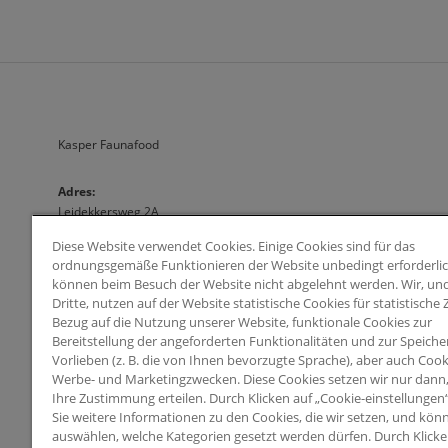
Kasper Faunafood
A
dres:                              
Leidekkersweg 2A
3449 JH Woerden
Diese Website verwendet Cookies. Einige Cookies sind für das
Nederland
ordnungsgemäße Funktionieren der Website unbedingt erforderli
können beim Besuch der Website nicht abgelehnt werden. Wir, und
Arie Blok BV
Dritte, nutzen auf der Website statistische Cookies für statistische
Leidekkersweg 2A 3449 JH Woerden (Nederland)
Bezug auf die Nutzung unserer Website, funktionale Cookies zur
KvK-nummer 30133415 
Bereitstellung der angeforderten Funktionalitäten und zur Speiche
info@kasperfaunafood.nl
Vorlieben (z. B. die von Ihnen bevorzugte Sprache), aber auch Cook
Werbe- und Marketingzwecken. Diese Cookies setzen wir nur dann
Ihre Zustimmung erteilen. Durch Klicken auf „Cookie-einstellungen
Sie weitere Informationen zu den Cookies, die wir setzen, und kön
auswählen, welche Kategorien gesetzt werden dürfen. Durch Klicken