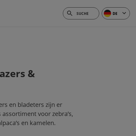
DE
azers &
rs en bladeters zijn er
s assortiment voor zebra’s,
alpaca’s en kamelen.