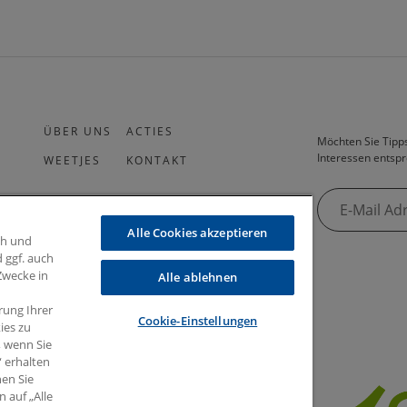
ÜBER UNS
ACTIES
Möchten Sie Tipps
Interessen entspr
WEETJES
KONTAKT
Alle Cookies akzeptieren
ch und
 ggf. auch
 Zwecke in
Alle ablehnen
rung Ihrer
Cookie-Einstellungen
ies zu
, wenn Sie
“ erhalten
nen Sie
 auf „Alle