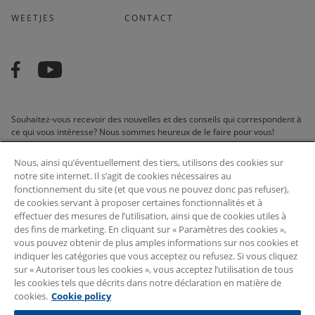
WEETJES
CONTACT
Souhaitez-vous recevoir des nouvelles et des conseils qui correspondent à
ce qui vous intéresse? Nous sommes heureux de le faire pour vous!
Nous, ainsi qu’éventuellement des tiers, utilisons des cookies sur
notre site internet. Il s’agit de cookies nécessaires au
fonctionnement du site (et que vous ne pouvez donc pas refuser),
de cookies servant à proposer certaines fonctionnalités et à
footer.subscribe.belgium
effectuer des mesures de l’utilisation, ainsi que de cookies utiles à
des fins de marketing. En cliquant sur « Paramètres des cookies »,
vous pouvez obtenir de plus amples informations sur nos cookies et
SOUSCRIRE
indiquer les catégories que vous acceptez ou refusez. Si vous cliquez
sur « Autoriser tous les cookies », vous acceptez l’utilisation de tous
les cookies tels que décrits dans notre déclaration en matière de
© 2026 Arvesta. Tous les droits sont réservés.
cookies.
Cookie policy
Gebruiksvoorwaarden
Cookies
Privacy statement