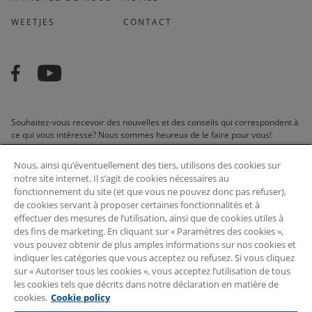
WEETJES
CONTACT
Souhaitez-vous recevoir des nouvelles et des conseils qui correspondent à
ce qui vous intéresse? Nous sommes heureux de le faire pour vous!
Nous, ainsi qu’éventuellement des tiers, utilisons des cookies sur
notre site internet. Il s’agit de cookies nécessaires au
fonctionnement du site (et que vous ne pouvez donc pas refuser),
de cookies servant à proposer certaines fonctionnalités et à
footer.subscribe.belgium
effectuer des mesures de l’utilisation, ainsi que de cookies utiles à
des fins de marketing. En cliquant sur « Paramètres des cookies »,
vous pouvez obtenir de plus amples informations sur nos cookies et
SOUSCRIRE
indiquer les catégories que vous acceptez ou refusez. Si vous cliquez
sur « Autoriser tous les cookies », vous acceptez l’utilisation de tous
les cookies tels que décrits dans notre déclaration en matière de
© 2026 Arvesta. Tous les droits sont réservés.
cookies.
Cookie policy