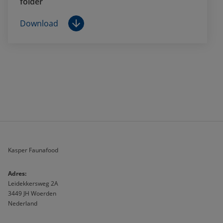
folder
Download
Kasper Faunafood
A
dres:                              
Leidekkersweg 2A
3449 JH Woerden
Nederland