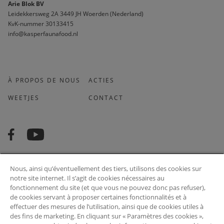
Arie Blok BV
Leidekkersweg 2A 3449 JH Woerden (Nederland)
KvK-nummer 30133415 
info@kasperfaunafood.nl
À PROPOS DE NOUS
ACTIES
WEETJES
CONTACT
Nous, ainsi qu’éventuellement des tiers, utilisons des cookies sur
Souhaitez-vous recevoir des nouvelles et des conseils qui correspondent à
notre site internet. Il s’agit de cookies nécessaires au
ce qui vous intéresse? Nous sommes heureux de le faire pour vous!
fonctionnement du site (et que vous ne pouvez donc pas refuser),
de cookies servant à proposer certaines fonctionnalités et à
effectuer des mesures de l’utilisation, ainsi que de cookies utiles à
des fins de marketing. En cliquant sur « Paramètres des cookies »,