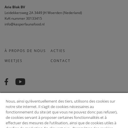
Arie Blok BV
Leidekkersweg 2A 3449 JH Woerden (Nederland)
KvK-nummer 30133415 
info@kasperfaunafood.nl
À PROPOS DE NOUS
ACTIES
WEETJES
CONTACT
Nous, ainsi qu’éventuellement des tiers, utilisons des cookies sur
Souhaitez-vous recevoir des nouvelles et des conseils qui correspondent à
notre site internet. Il s’agit de cookies nécessaires au
ce qui vous intéresse? Nous sommes heureux de le faire pour vous!
fonctionnement du site (et que vous ne pouvez donc pas refuser),
de cookies servant à proposer certaines fonctionnalités et à
effectuer des mesures de l’utilisation, ainsi que de cookies utiles à