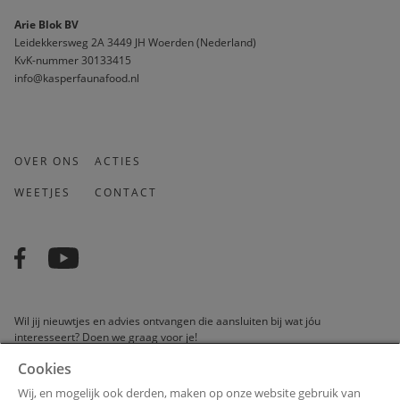
Arie Blok BV
Leidekkersweg 2A 3449 JH Woerden (Nederland)
KvK-nummer 30133415 
info@kasperfaunafood.nl
OVER ONS
ACTIES
WEETJES
CONTACT
Wil jij nieuwtjes en advies ontvangen die aansluiten bij wat jóu
interesseert? Doen we graag voor je!
Cookies
Wij, en mogelijk ook derden, maken op onze website gebruik van