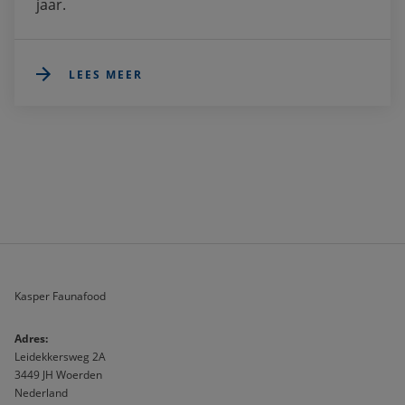
jaar. 
LEES MEER
Kasper Faunafood
A
dres:                              
Leidekkersweg 2A
3449 JH Woerden
Nederland