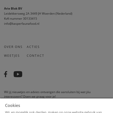
Arie Blok BV
Leidekkersweg 2A 3449 JH Woerden (Nederland)
KvK-nummer 30133415 
info@kasperfaunafood.nl
OVER ONS
ACTIES
WEETJES
CONTACT
Wil jij nieuwtjes en advies ontvangen die aansluiten bij wat jóu
interesseert? Doen we graag voor je!
Cookies
Wij, en mogelijk ook derden, maken op onze website gebruik van