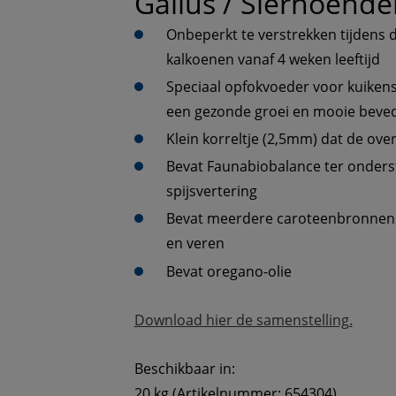
Gallus / Sierhoende
Onbeperkt te verstrekken tijdens d
kalkoenen vanaf 4 weken leeftijd
Speciaal opfokvoeder voor kuiken
een gezonde groei en mooie beve
Klein korreltje (2,5mm) dat de ov
Bevat Faunabiobalance ter onder
spijsvertering
Bevat meerdere caroteenbronnen vo
en veren
Bevat oregano-olie
Download hier de samenstelling.
Beschikbaar in:
20 kg (Artikelnummer: 654304)