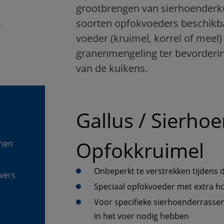
grootbrengen van sierhoenderkui
soorten opfokvoeders beschikba
voeder (kruimel, korrel of mee
granenmengeling ter bevorderin
van de kuikens.
Gallus / Sierho
Opfokkruimel 
nen 
Onbeperkt te verstrekken tijdens d
vers 
Speciaal opfokvoeder met extra ho
Voor specifieke sierhoenderrassen
in het voer nodig hebben