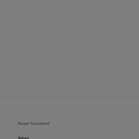
Kasper Faunafood
A
dres:                              