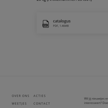
catalogus
PDF
,
1.46MB
OVER ONS
ACTIES
Wil jij nieuwtjes 
interesseert? Doe
WEETJES
CONTACT