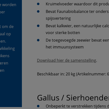
Kruimelvoeder waardoor dit produ
e worden 
Bevat Faunabiobalance ter onder
per 
spijsvertering
Bevat kalkwier, een natuurlijke ca
t om de 
voor sterke botten
al op 
De toegevoegde zeewier bevat een 
en. 
het immuunsysteem
ikkeling 
ikens 
Download hier de samenstelling
. 
eren 
en 
Beschikbaar in: 20 kg (Artikelnummer: 
Gallus / Sierhoende
Onbeperkt te verstrekken tijdens d