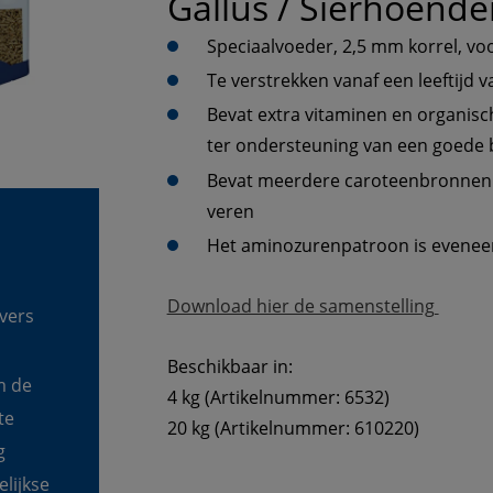
Gallus / Sierhoend
Speciaalvoeder, 2,5 mm korrel, vo
Te verstrekken vanaf een leeftijd
Bevat extra vitaminen en organisc
ter ondersteuning van een goede 
Bevat meerdere caroteenbronnen vo
veren
Het aminozurenpatroon is eveneen
Download hier de samenstelling 
vers 
Beschikbaar in:
m de 
4 kg (Artikelnummer: 6532)
te 
20 kg (Artikelnummer: 610220)
g 
lijkse 