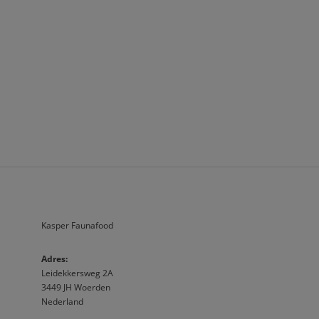
Kasper Faunafood
A
dres:                              
Leidekkersweg 2A
3449 JH Woerden
Nederland