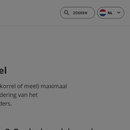
NL
el
(korrel of meel) maximaal
dering van het
ders.