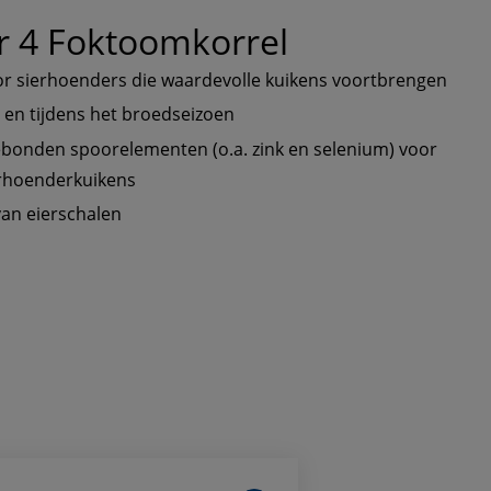
r 4 Foktoomkorrel
or sierhoenders die waardevolle kuikens voortbrengen
 en tijdens het broedseizoen
ebonden spoorelementen (o.a. zink en selenium) voor 
ierhoenderkuikens
van eierschalen