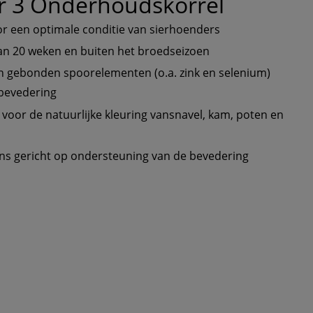
er 3 Onderhoudskorrel 
or een optimale conditie van sierhoenders
 van 20 weken en buiten het broedseizoen
h gebonden spoorelementen (o.a. zink en selenium) 
bevedering
or de natuurlijke kleuring vansnavel, kam, poten en 
s gericht op ondersteuning van de bevedering