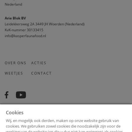
Nederland
Arie Blok BV
Leidekkersweg 2A 3449 JH Woerden (Nederland)
KvK-nummer 30133415 
info@kasperfaunafood.nl
OVER ONS
ACTIES
WEETJES
CONTACT
Cookies
Wil jij nieuwtjes en advies ontvangen die aansluiten bij wat jóu
Wij, en mogelijk ook derden, maken op onze website gebruik van
interesseert? Doen we graag voor je!
cookies. We gebruiken zowel cookies die noodzakelijk zijn voor de
werking van de website (en die u dus niet kan weigeren) als cookies