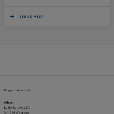
BEKIJK MEER
Kasper Faunafood
A
dres:                              
Leidekkersweg 2A
3449 JH Woerden